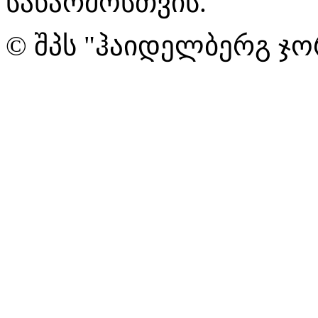
საწარმოსთვის.
© შპს "ჰაიდელბერგ ჯო