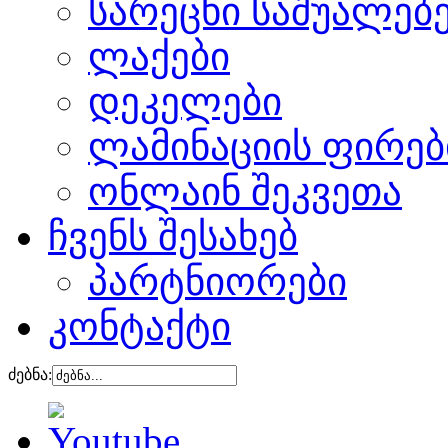
სარეცხი საშუალებ
ლაქები
დეკელები
ლამინაციის ფირებ
ონლაინ შეკვეთა
ჩვენს შესახებ
პარტნიორები
კონტაქტი
ძებნა: