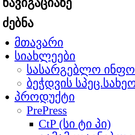
ნავიგაციაზე
ძებნა
მთავარი
სიახლეები
სასარგებლო ინფო
ბეჭდვის სპეც.სახე
პროდუქტი
PrePress
CtP (სი ტი პი)