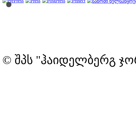
© შპს "ჰაიდელბერგ ჯო