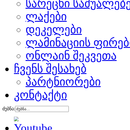
სარეცხი საშუალებ
ლაქები
დეკელები
ლამინაციის ფირებ
ონლაინ შეკვეთა
ჩვენს შესახებ
პარტნიორები
კონტაქტი
ძებნა: