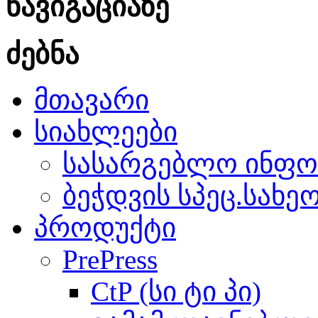
ნავიგაციაზე
ძებნა
მთავარი
სიახლეები
სასარგებლო ინფო
ბეჭდვის სპეც.სახე
პროდუქტი
PrePress
CtP (სი ტი პი)